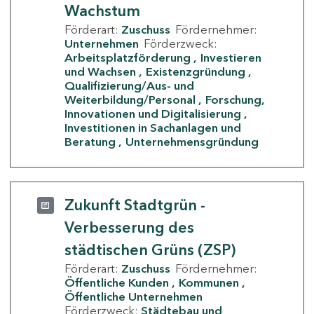
Wachstum
Förderart:
Zuschuss
Fördernehmer:
Unternehmen
Förderzweck:
Arbeitsplatzförderung
Investieren
und Wachsen
Existenzgründung
Qualifizierung/Aus- und
Weiterbildung/Personal
Forschung,
Innovationen und Digitalisierung
Investitionen in Sachanlagen und
Beratung
Unternehmensgründung
Zukunft Stadtgrün -
Verbesserung des
städtischen Grüns (ZSP)
Förderart:
Zuschuss
Fördernehmer:
Öffentliche Kunden
Kommunen
Öffentliche Unternehmen
Förderzweck:
Städtebau und