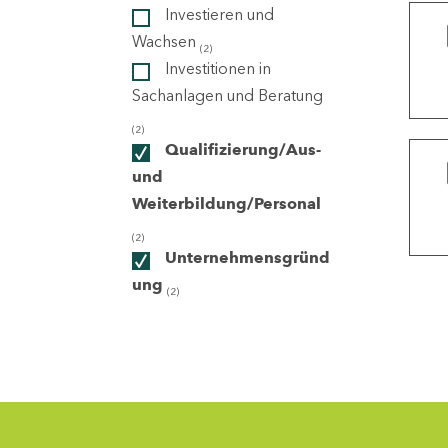
Investieren und
Wachsen
(2)
ndorte
Investitionen in
Sachanlagen und Beratung
(2)
Qualifizierung/Aus-
und
Weiterbildung/Personal
(2)
Unternehmensgründ
ung
(2)