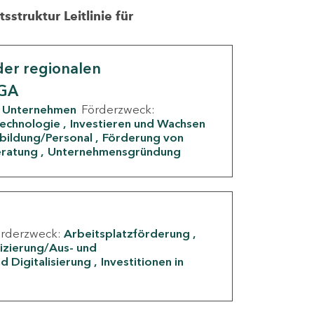
struktur Leitlinie für
er regionalen
IGA
Unternehmen
Förderzweck:
Technologie
Investieren und Wachsen
rbildung/Personal
Förderung von
eratung
Unternehmensgründung
örderzweck:
Arbeitsplatzförderung
fizierung/Aus- und
d Digitalisierung
Investitionen in
g