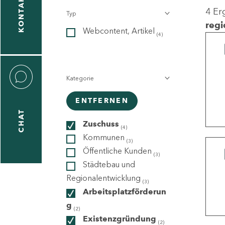
KONTAKT
4 Er
Typ
gen
regi
Webcontent, Artikel
n
(4)
Kategorie
ENTFERNEN
CHAT
icecenter
Zuschuss
(4)
Kommunen
(3)
Öffentliche Kunden
(3)
taktformular
Städtebau und
Regionalentwicklung
(3)
Arbeitsplatzförderun
g
erportal
(2)
Existenzgründung
(2)