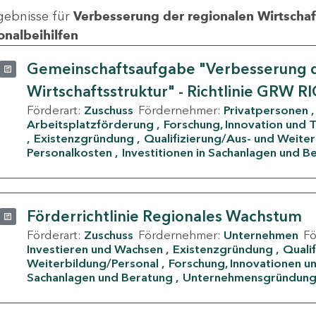
gebnisse für
Verbesserung der regionalen Wirtschafts
onalbeihilfen
Gemeinschaftsaufgabe "Verbesserung d
Wirtschaftsstruktur" - Richtlinie GRW R
Förderart:
Zuschuss
Fördernehmer:
Privatpersonen
Arbeitsplatzförderung
Forschung, Innovation und 
Existenzgründung
Qualifizierung/Aus- und Weite
Personalkosten
Investitionen in Sachanlagen und B
Förderrichtlinie Regionales Wachstum
Förderart:
Zuschuss
Fördernehmer:
Unternehmen
F
Investieren und Wachsen
Existenzgründung
Quali
Weiterbildung/Personal
Forschung, Innovationen un
Sachanlagen und Beratung
Unternehmensgründun