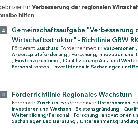
gebnisse für
Verbesserung der regionalen Wirtschafts
onalbeihilfen
Gemeinschaftsaufgabe "Verbesserung d
Wirtschaftsstruktur" - Richtlinie GRW R
Förderart:
Zuschuss
Fördernehmer:
Privatpersonen
Arbeitsplatzförderung
Forschung, Innovation und 
Existenzgründung
Qualifizierung/Aus- und Weite
Personalkosten
Investitionen in Sachanlagen und B
Förderrichtlinie Regionales Wachstum
Förderart:
Zuschuss
Fördernehmer:
Unternehmen
F
Investieren und Wachsen
Existenzgründung
Quali
Weiterbildung/Personal
Forschung, Innovationen un
Sachanlagen und Beratung
Unternehmensgründun