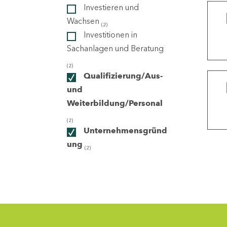
Investieren und
Wachsen
(2)
ndorte
Investitionen in
Sachanlagen und Beratung
(2)
Qualifizierung/Aus-
und
Weiterbildung/Personal
(2)
Unternehmensgründ
ung
(2)