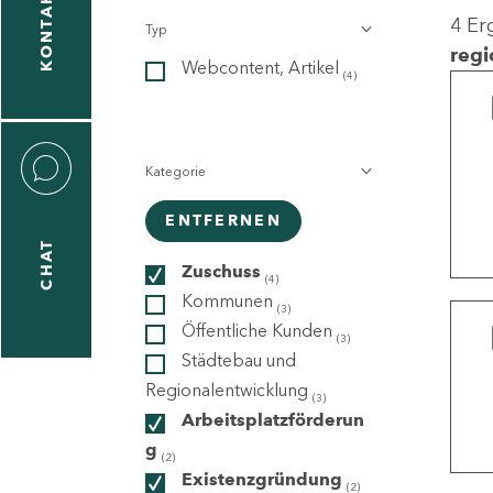
KONTAKT
4 Er
Typ
gen
regi
Webcontent, Artikel
n
(4)
Kategorie
ENTFERNEN
CHAT
icecenter
Zuschuss
(4)
Kommunen
(3)
Öffentliche Kunden
(3)
taktformular
Städtebau und
Regionalentwicklung
(3)
Arbeitsplatzförderun
g
erportal
(2)
Existenzgründung
(2)