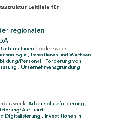
struktur Leitlinie für
er regionalen
IGA
Unternehmen
Förderzweck:
Technologie
Investieren und Wachsen
rbildung/Personal
Förderung von
eratung
Unternehmensgründung
örderzweck:
Arbeitsplatzförderung
fizierung/Aus- und
d Digitalisierung
Investitionen in
g