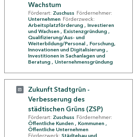
Wachstum
Förderart:
Zuschuss
Fördernehmer:
Unternehmen
Förderzweck:
Arbeitsplatzförderung
Investieren
und Wachsen
Existenzgründung
Qualifizierung/Aus- und
Weiterbildung/Personal
Forschung,
Innovationen und Digitalisierung
Investitionen in Sachanlagen und
Beratung
Unternehmensgründung
Zukunft Stadtgrün -
Verbesserung des
städtischen Grüns (ZSP)
Förderart:
Zuschuss
Fördernehmer:
Öffentliche Kunden
Kommunen
Öffentliche Unternehmen
Förderzweck:
Städtebau und