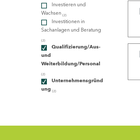
Investieren und
Wachsen
(2)
ndorte
Investitionen in
Sachanlagen und Beratung
(2)
Qualifizierung/Aus-
und
Weiterbildung/Personal
(2)
Unternehmensgründ
ung
(2)