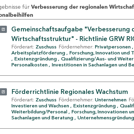
gebnisse für
Verbesserung der regionalen Wirtschafts
onalbeihilfen
Gemeinschaftsaufgabe "Verbesserung d
Wirtschaftsstruktur" - Richtlinie GRW R
Förderart:
Zuschuss
Fördernehmer:
Privatpersonen
Arbeitsplatzförderung
Forschung, Innovation und 
Existenzgründung
Qualifizierung/Aus- und Weite
Personalkosten
Investitionen in Sachanlagen und B
Förderrichtlinie Regionales Wachstum
Förderart:
Zuschuss
Fördernehmer:
Unternehmen
F
Investieren und Wachsen
Existenzgründung
Quali
Weiterbildung/Personal
Forschung, Innovationen un
Sachanlagen und Beratung
Unternehmensgründun