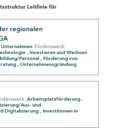
struktur Leitlinie für
er regionalen
IGA
Unternehmen
Förderzweck:
Technologie
Investieren und Wachsen
rbildung/Personal
Förderung von
eratung
Unternehmensgründung
örderzweck:
Arbeitsplatzförderung
fizierung/Aus- und
d Digitalisierung
Investitionen in
g