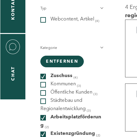
KONTAKT
4 Er
Typ
gen
regi
Webcontent, Artikel
n
(4)
Kategorie
ENTFERNEN
CHAT
icecenter
Zuschuss
(4)
Kommunen
(3)
Öffentliche Kunden
(3)
taktformular
Städtebau und
Regionalentwicklung
(3)
Arbeitsplatzförderun
g
erportal
(2)
Existenzgründung
(2)