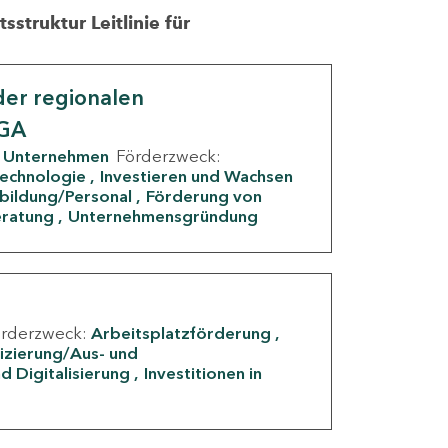
struktur Leitlinie für
er regionalen
IGA
Unternehmen
Förderzweck:
Technologie
Investieren und Wachsen
rbildung/Personal
Förderung von
eratung
Unternehmensgründung
örderzweck:
Arbeitsplatzförderung
fizierung/Aus- und
d Digitalisierung
Investitionen in
g