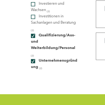
Investieren und
Wachsen
(2)
ndorte
Investitionen in
Sachanlagen und Beratung
(2)
Qualifizierung/Aus-
und
Weiterbildung/Personal
(2)
Unternehmensgründ
ung
(2)