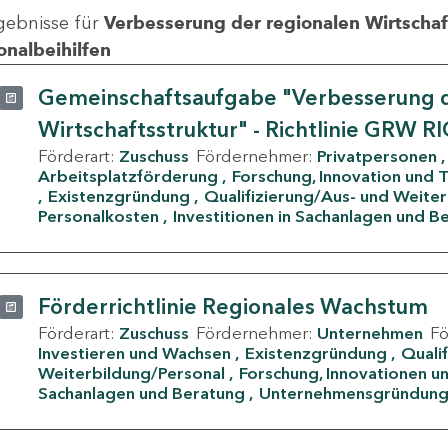
gebnisse für
Verbesserung der regionalen Wirtschafts
onalbeihilfen
Gemeinschaftsaufgabe "Verbesserung d
Wirtschaftsstruktur" - Richtlinie GRW R
Förderart:
Zuschuss
Fördernehmer:
Privatpersonen
Arbeitsplatzförderung
Forschung, Innovation und 
Existenzgründung
Qualifizierung/Aus- und Weite
Personalkosten
Investitionen in Sachanlagen und B
Förderrichtlinie Regionales Wachstum
Förderart:
Zuschuss
Fördernehmer:
Unternehmen
F
Investieren und Wachsen
Existenzgründung
Quali
Weiterbildung/Personal
Forschung, Innovationen un
Sachanlagen und Beratung
Unternehmensgründun