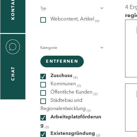
KONTAKT
4 Er
Typ
gen
regi
Webcontent, Artikel
n
(4)
Kategorie
ENTFERNEN
CHAT
icecenter
Zuschuss
(4)
Kommunen
(3)
Öffentliche Kunden
(3)
taktformular
Städtebau und
Regionalentwicklung
(3)
Arbeitsplatzförderun
g
erportal
(2)
Existenzgründung
(2)