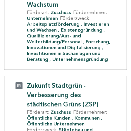
Wachstum
Förderart:
Zuschuss
Fördernehmer:
Unternehmen
Förderzweck:
Arbeitsplatzförderung
Investieren
und Wachsen
Existenzgründung
Qualifizierung/Aus- und
Weiterbildung/Personal
Forschung,
Innovationen und Digitalisierung
Investitionen in Sachanlagen und
Beratung
Unternehmensgründung
Zukunft Stadtgrün -
Verbesserung des
städtischen Grüns (ZSP)
Förderart:
Zuschuss
Fördernehmer:
Öffentliche Kunden
Kommunen
Öffentliche Unternehmen
Förderzweck:
Städtebau und