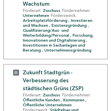
Wachstum
Förderart:
Zuschuss
Fördernehmer:
Unternehmen
Förderzweck:
Arbeitsplatzförderung
Investieren
und Wachsen
Existenzgründung
Qualifizierung/Aus- und
Weiterbildung/Personal
Forschung,
Innovationen und Digitalisierung
Investitionen in Sachanlagen und
Beratung
Unternehmensgründung
Zukunft Stadtgrün -
Verbesserung des
städtischen Grüns (ZSP)
Förderart:
Zuschuss
Fördernehmer:
Öffentliche Kunden
Kommunen
Öffentliche Unternehmen
Förderzweck:
Städtebau und