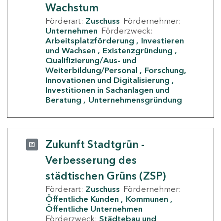
Wachstum
Förderart:
Zuschuss
Fördernehmer:
Unternehmen
Förderzweck:
Arbeitsplatzförderung
Investieren
und Wachsen
Existenzgründung
Qualifizierung/Aus- und
Weiterbildung/Personal
Forschung,
Innovationen und Digitalisierung
Investitionen in Sachanlagen und
Beratung
Unternehmensgründung
Zukunft Stadtgrün -
Verbesserung des
städtischen Grüns (ZSP)
Förderart:
Zuschuss
Fördernehmer:
Öffentliche Kunden
Kommunen
Öffentliche Unternehmen
Förderzweck:
Städtebau und