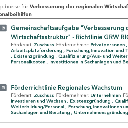
gebnisse für
Verbesserung der regionalen Wirtschafts
onalbeihilfen
Gemeinschaftsaufgabe "Verbesserung d
Wirtschaftsstruktur" - Richtlinie GRW R
Förderart:
Zuschuss
Fördernehmer:
Privatpersonen
Arbeitsplatzförderung
Forschung, Innovation und 
Existenzgründung
Qualifizierung/Aus- und Weite
Personalkosten
Investitionen in Sachanlagen und B
Förderrichtlinie Regionales Wachstum
Förderart:
Zuschuss
Fördernehmer:
Unternehmen
F
Investieren und Wachsen
Existenzgründung
Quali
Weiterbildung/Personal
Forschung, Innovationen un
Sachanlagen und Beratung
Unternehmensgründun