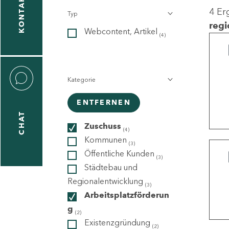
KONTAKT
4 Er
Typ
gen
regi
Webcontent, Artikel
n
(4)
Kategorie
ENTFERNEN
CHAT
icecenter
Zuschuss
(4)
Kommunen
(3)
Öffentliche Kunden
(3)
taktformular
Städtebau und
Regionalentwicklung
(3)
Arbeitsplatzförderun
g
erportal
(2)
Existenzgründung
(2)