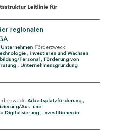
struktur Leitlinie für
er regionalen
IGA
Unternehmen
Förderzweck:
Technologie
Investieren und Wachsen
rbildung/Personal
Förderung von
eratung
Unternehmensgründung
örderzweck:
Arbeitsplatzförderung
fizierung/Aus- und
d Digitalisierung
Investitionen in
g