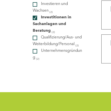
Investieren und
Wachsen
(2)
ndorte
Investitionen in
Sachanlagen und
Beratung
(2)
Qualifizierung/Aus- und
Weiterbildung/Personal
(2)
Unternehmensgründun
g
(2)