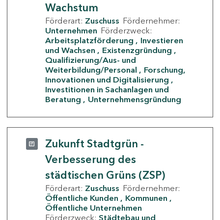
Wachstum
Förderart:
Zuschuss
Fördernehmer:
Unternehmen
Förderzweck:
Arbeitsplatzförderung
Investieren
und Wachsen
Existenzgründung
Qualifizierung/Aus- und
Weiterbildung/Personal
Forschung,
Innovationen und Digitalisierung
Investitionen in Sachanlagen und
Beratung
Unternehmensgründung
Zukunft Stadtgrün -
Verbesserung des
städtischen Grüns (ZSP)
Förderart:
Zuschuss
Fördernehmer:
Öffentliche Kunden
Kommunen
Öffentliche Unternehmen
Förderzweck:
Städtebau und