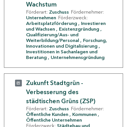
Wachstum
Förderart:
Zuschuss
Fördernehmer:
Unternehmen
Förderzweck:
Arbeitsplatzförderung
Investieren
und Wachsen
Existenzgründung
Qualifizierung/Aus- und
Weiterbildung/Personal
Forschung,
Innovationen und Digitalisierung
Investitionen in Sachanlagen und
Beratung
Unternehmensgründung
Zukunft Stadtgrün -
Verbesserung des
städtischen Grüns (ZSP)
Förderart:
Zuschuss
Fördernehmer:
Öffentliche Kunden
Kommunen
Öffentliche Unternehmen
Förderzweck:
Städtebau und