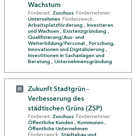
Wachstum
Förderart:
Zuschuss
Fördernehmer:
Unternehmen
Förderzweck:
Arbeitsplatzförderung
Investieren
und Wachsen
Existenzgründung
Qualifizierung/Aus- und
Weiterbildung/Personal
Forschung,
Innovationen und Digitalisierung
Investitionen in Sachanlagen und
Beratung
Unternehmensgründung
Zukunft Stadtgrün -
Verbesserung des
städtischen Grüns (ZSP)
Förderart:
Zuschuss
Fördernehmer:
Öffentliche Kunden
Kommunen
Öffentliche Unternehmen
Förderzweck:
Städtebau und