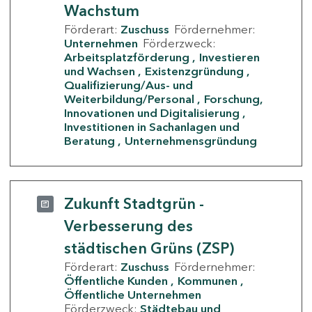
Wachstum
Förderart:
Zuschuss
Fördernehmer:
Unternehmen
Förderzweck:
Arbeitsplatzförderung
Investieren
und Wachsen
Existenzgründung
Qualifizierung/Aus- und
Weiterbildung/Personal
Forschung,
Innovationen und Digitalisierung
Investitionen in Sachanlagen und
Beratung
Unternehmensgründung
Zukunft Stadtgrün -
Verbesserung des
städtischen Grüns (ZSP)
Förderart:
Zuschuss
Fördernehmer:
Öffentliche Kunden
Kommunen
Öffentliche Unternehmen
Förderzweck:
Städtebau und