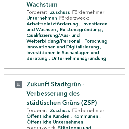
Wachstum
Förderart:
Zuschuss
Fördernehmer:
Unternehmen
Förderzweck:
Arbeitsplatzförderung
Investieren
und Wachsen
Existenzgründung
Qualifizierung/Aus- und
Weiterbildung/Personal
Forschung,
Innovationen und Digitalisierung
Investitionen in Sachanlagen und
Beratung
Unternehmensgründung
Zukunft Stadtgrün -
Verbesserung des
städtischen Grüns (ZSP)
Förderart:
Zuschuss
Fördernehmer:
Öffentliche Kunden
Kommunen
Öffentliche Unternehmen
Förderzweck:
Städtebau und