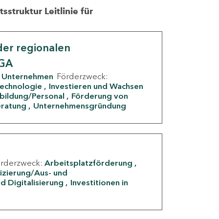
struktur Leitlinie für
er regionalen
IGA
Unternehmen
Förderzweck:
Technologie
Investieren und Wachsen
rbildung/Personal
Förderung von
eratung
Unternehmensgründung
örderzweck:
Arbeitsplatzförderung
fizierung/Aus- und
d Digitalisierung
Investitionen in
g