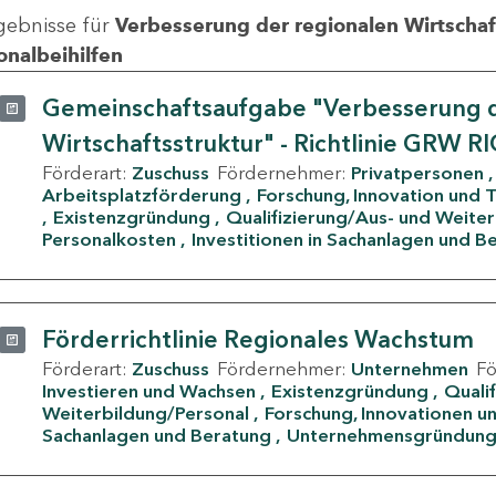
gebnisse für
Verbesserung der regionalen Wirtschafts
onalbeihilfen
Gemeinschaftsaufgabe "Verbesserung d
Wirtschaftsstruktur" - Richtlinie GRW R
Förderart:
Zuschuss
Fördernehmer:
Privatpersonen
Arbeitsplatzförderung
Forschung, Innovation und 
Existenzgründung
Qualifizierung/Aus- und Weite
Personalkosten
Investitionen in Sachanlagen und B
Förderrichtlinie Regionales Wachstum
Förderart:
Zuschuss
Fördernehmer:
Unternehmen
F
Investieren und Wachsen
Existenzgründung
Quali
Weiterbildung/Personal
Forschung, Innovationen un
Sachanlagen und Beratung
Unternehmensgründun