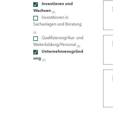
Investieren und
Wachsen
(2)
ndorte
Investitionen in
Sachanlagen und Beratung
(2)
Qualifizierung/Aus- und
Weiterbildung/Personal
(2)
Unternehmensgründ
ung
(2)