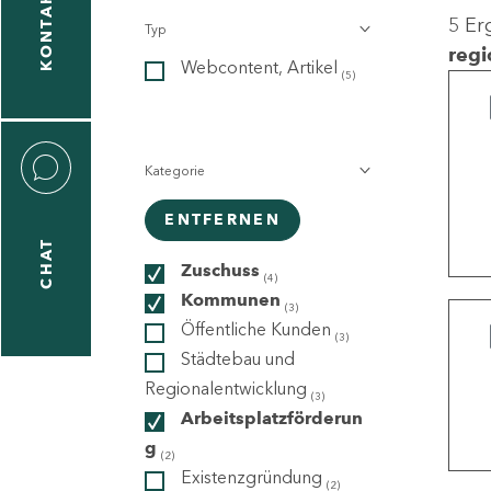
KONTAKT
5 Er
Typ
gen
regi
Webcontent, Artikel
n
(5)
Kategorie
ENTFERNEN
CHAT
icecenter
Zuschuss
(4)
Kommunen
(3)
Öffentliche Kunden
(3)
taktformular
Städtebau und
Regionalentwicklung
(3)
Arbeitsplatzförderun
g
erportal
(2)
Existenzgründung
(2)