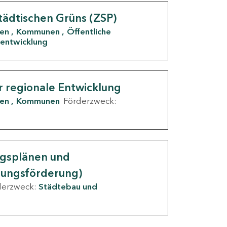
tädtischen Grüns (ZSP)
den
Kommunen
Öffentliche
entwicklung
r regionale Entwicklung
den
Kommunen
Förderzweck:
ngsplänen und
nungsförderung)
derzweck:
Städtebau und