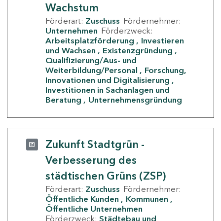
Wachstum
Förderart:
Zuschuss
Fördernehmer:
Unternehmen
Förderzweck:
Arbeitsplatzförderung
Investieren
und Wachsen
Existenzgründung
Qualifizierung/Aus- und
Weiterbildung/Personal
Forschung,
Innovationen und Digitalisierung
Investitionen in Sachanlagen und
Beratung
Unternehmensgründung
Zukunft Stadtgrün -
Verbesserung des
städtischen Grüns (ZSP)
Förderart:
Zuschuss
Fördernehmer:
Öffentliche Kunden
Kommunen
Öffentliche Unternehmen
Förderzweck:
Städtebau und