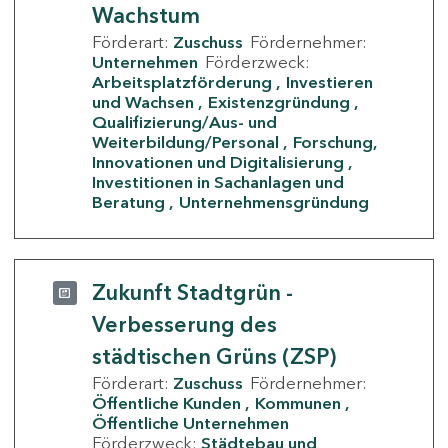
Wachstum
Förderart:
Zuschuss
Fördernehmer:
Unternehmen
Förderzweck:
Arbeitsplatzförderung
Investieren
und Wachsen
Existenzgründung
Qualifizierung/Aus- und
Weiterbildung/Personal
Forschung,
Innovationen und Digitalisierung
Investitionen in Sachanlagen und
Beratung
Unternehmensgründung
Zukunft Stadtgrün -
Verbesserung des
städtischen Grüns (ZSP)
Förderart:
Zuschuss
Fördernehmer:
Öffentliche Kunden
Kommunen
Öffentliche Unternehmen
Förderzweck:
Städtebau und