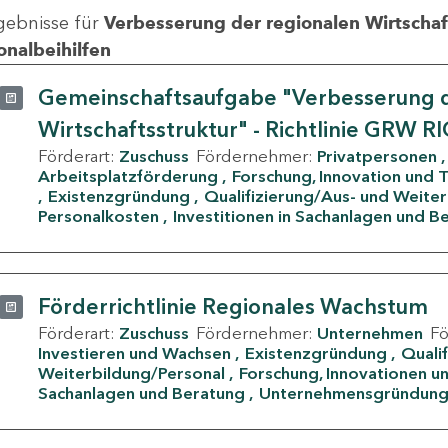
gebnisse für
Verbesserung der regionalen Wirtschafts
onalbeihilfen
Gemeinschaftsaufgabe "Verbesserung d
Wirtschaftsstruktur" - Richtlinie GRW R
Förderart:
Zuschuss
Fördernehmer:
Privatpersonen
Arbeitsplatzförderung
Forschung, Innovation und 
Existenzgründung
Qualifizierung/Aus- und Weite
Personalkosten
Investitionen in Sachanlagen und B
Förderrichtlinie Regionales Wachstum
Förderart:
Zuschuss
Fördernehmer:
Unternehmen
F
Investieren und Wachsen
Existenzgründung
Quali
Weiterbildung/Personal
Forschung, Innovationen un
Sachanlagen und Beratung
Unternehmensgründun