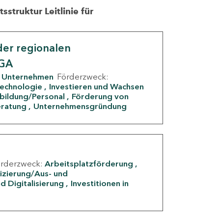
struktur Leitlinie für
er regionalen
IGA
Unternehmen
Förderzweck:
Technologie
Investieren und Wachsen
rbildung/Personal
Förderung von
eratung
Unternehmensgründung
örderzweck:
Arbeitsplatzförderung
fizierung/Aus- und
d Digitalisierung
Investitionen in
g