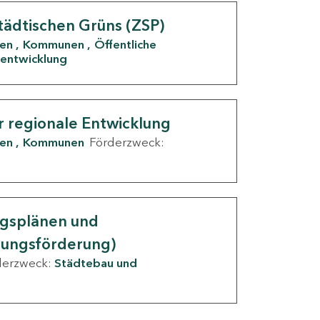
tädtischen Grüns (ZSP)
den
Kommunen
Öffentliche
entwicklung
r regionale Entwicklung
den
Kommunen
Förderzweck:
ngsplänen und
nungsförderung)
derzweck:
Städtebau und