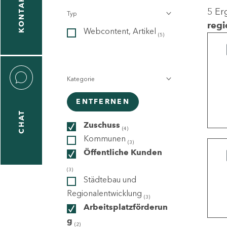
KONTAKT
5 Er
Typ
gen
regi
Webcontent, Artikel
n
(5)
Kategorie
ENTFERNEN
CHAT
icecenter
Zuschuss
(4)
Kommunen
(3)
Öffentliche Kunden
taktformular
(3)
Städtebau und
Regionalentwicklung
(3)
Arbeitsplatzförderun
erportal
g
(2)