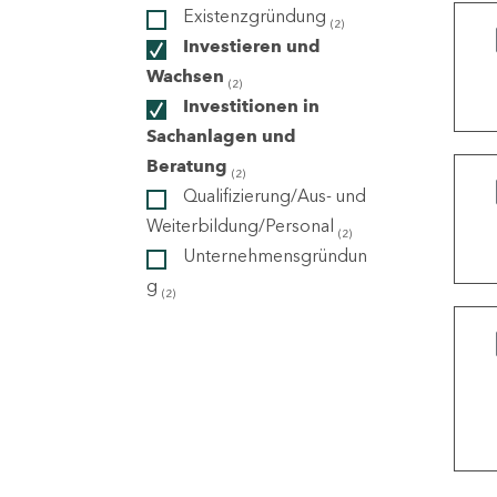
Existenzgründung
(2)
Investieren und
ndorte
Wachsen
(2)
Investitionen in
Sachanlagen und
Beratung
(2)
Qualifizierung/Aus- und
Weiterbildung/Personal
(2)
Unternehmensgründun
g
(2)