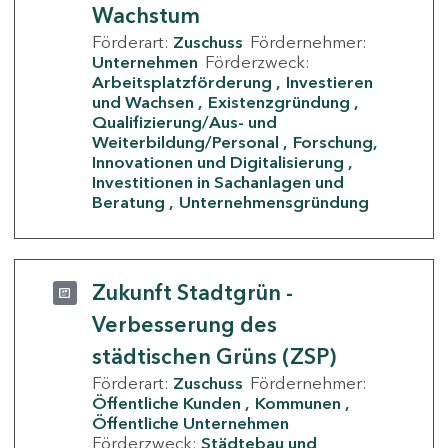
Wachstum
Förderart:
Zuschuss
Fördernehmer:
Unternehmen
Förderzweck:
Arbeitsplatzförderung
Investieren
und Wachsen
Existenzgründung
Qualifizierung/Aus- und
Weiterbildung/Personal
Forschung,
Innovationen und Digitalisierung
Investitionen in Sachanlagen und
Beratung
Unternehmensgründung
Zukunft Stadtgrün -
Verbesserung des
städtischen Grüns (ZSP)
Förderart:
Zuschuss
Fördernehmer:
Öffentliche Kunden
Kommunen
Öffentliche Unternehmen
Förderzweck:
Städtebau und