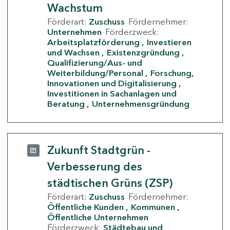
Wachstum
Förderart:
Zuschuss
Fördernehmer:
Unternehmen
Förderzweck:
Arbeitsplatzförderung
Investieren
und Wachsen
Existenzgründung
Qualifizierung/Aus- und
Weiterbildung/Personal
Forschung,
Innovationen und Digitalisierung
Investitionen in Sachanlagen und
Beratung
Unternehmensgründung
Zukunft Stadtgrün -
Verbesserung des
städtischen Grüns (ZSP)
Förderart:
Zuschuss
Fördernehmer:
Öffentliche Kunden
Kommunen
Öffentliche Unternehmen
Förderzweck:
Städtebau und