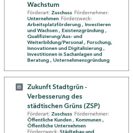
Wachstum
Förderart:
Zuschuss
Fördernehmer:
Unternehmen
Förderzweck:
Arbeitsplatzförderung
Investieren
und Wachsen
Existenzgründung
Qualifizierung/Aus- und
Weiterbildung/Personal
Forschung,
Innovationen und Digitalisierung
Investitionen in Sachanlagen und
Beratung
Unternehmensgründung
Zukunft Stadtgrün -
Verbesserung des
städtischen Grüns (ZSP)
Förderart:
Zuschuss
Fördernehmer:
Öffentliche Kunden
Kommunen
Öffentliche Unternehmen
Förderzweck:
Städtebau und