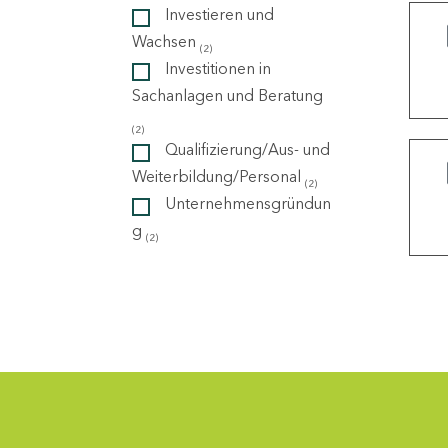
Investieren und
Wachsen
(2)
ndorte
Investitionen in
Sachanlagen und Beratung
(2)
Qualifizierung/Aus- und
Weiterbildung/Personal
(2)
Unternehmensgründun
g
(2)