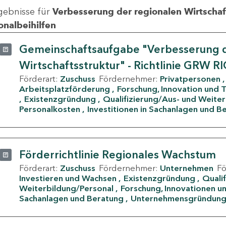
gebnisse für
Verbesserung der regionalen Wirtschafts
onalbeihilfen
Gemeinschaftsaufgabe "Verbesserung d
Wirtschaftsstruktur" - Richtlinie GRW R
Förderart:
Zuschuss
Fördernehmer:
Privatpersonen
Arbeitsplatzförderung
Forschung, Innovation und 
Existenzgründung
Qualifizierung/Aus- und Weite
Personalkosten
Investitionen in Sachanlagen und B
Förderrichtlinie Regionales Wachstum
Förderart:
Zuschuss
Fördernehmer:
Unternehmen
F
Investieren und Wachsen
Existenzgründung
Quali
Weiterbildung/Personal
Forschung, Innovationen un
Sachanlagen und Beratung
Unternehmensgründun