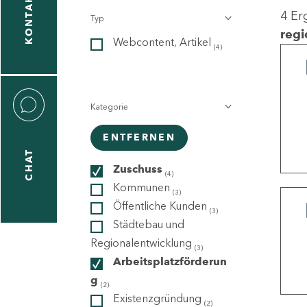
KONTAKT
4 Er
Typ
gen
regi
Webcontent, Artikel
n
(4)
Kategorie
ENTFERNEN
CHAT
icecenter
Zuschuss
(4)
Kommunen
(3)
Öffentliche Kunden
(3)
taktformular
Städtebau und
Regionalentwicklung
(3)
Arbeitsplatzförderun
g
erportal
(2)
Existenzgründung
(2)