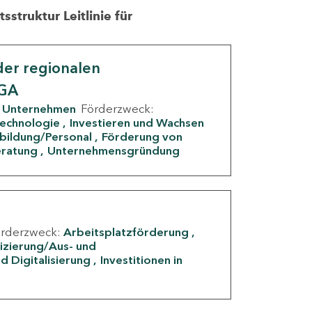
struktur Leitlinie für
er regionalen
IGA
Unternehmen
Förderzweck:
Technologie
Investieren und Wachsen
rbildung/Personal
Förderung von
eratung
Unternehmensgründung
örderzweck:
Arbeitsplatzförderung
fizierung/Aus- und
d Digitalisierung
Investitionen in
g