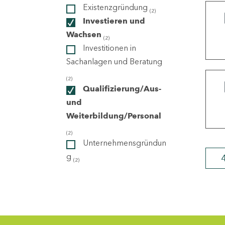
Existenzgründung
(2)
Investieren und
ndorte
Wachsen
(2)
Investitionen in
Sachanlagen und Beratung
(2)
Qualifizierung/Aus-
und
Weiterbildung/Personal
(2)
Unternehmensgründun
g
(2)