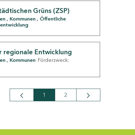
tädtischen Grüns (ZSP)
den
Kommunen
Öffentliche
entwicklung
r regionale Entwicklung
den
Kommunen
Förderzweck:
1
2
Seite
Seite