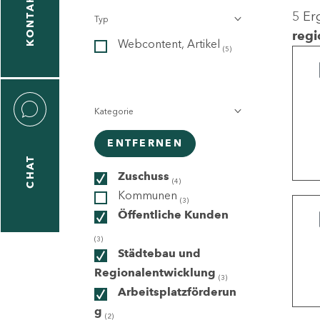
KONTAKT
5 Er
Typ
gen
regi
Webcontent, Artikel
n
(5)
Kategorie
ENTFERNEN
CHAT
icecenter
Zuschuss
(4)
Kommunen
(3)
Öffentliche Kunden
taktformular
(3)
Städtebau und
Regionalentwicklung
(3)
Arbeitsplatzförderun
erportal
g
(2)