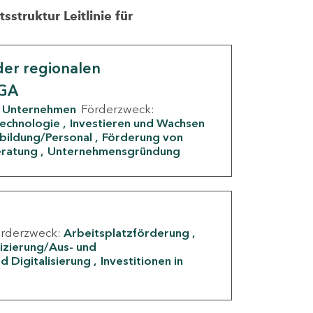
struktur Leitlinie für
er regionalen
IGA
Unternehmen
Förderzweck:
Technologie
Investieren und Wachsen
rbildung/Personal
Förderung von
eratung
Unternehmensgründung
örderzweck:
Arbeitsplatzförderung
fizierung/Aus- und
d Digitalisierung
Investitionen in
g