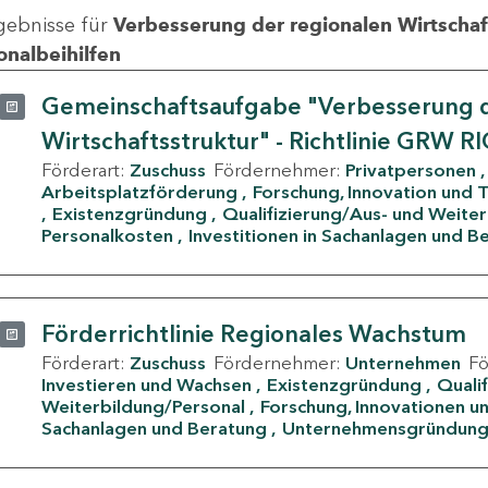
gebnisse für
Verbesserung der regionalen Wirtschafts
onalbeihilfen
Gemeinschaftsaufgabe "Verbesserung d
Wirtschaftsstruktur" - Richtlinie GRW R
Förderart:
Zuschuss
Fördernehmer:
Privatpersonen
Arbeitsplatzförderung
Forschung, Innovation und 
Existenzgründung
Qualifizierung/Aus- und Weite
Personalkosten
Investitionen in Sachanlagen und B
Förderrichtlinie Regionales Wachstum
Förderart:
Zuschuss
Fördernehmer:
Unternehmen
F
Investieren und Wachsen
Existenzgründung
Quali
Weiterbildung/Personal
Forschung, Innovationen un
Sachanlagen und Beratung
Unternehmensgründun