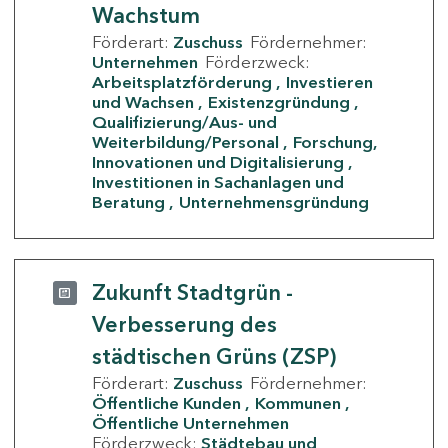
Wachstum
Förderart:
Zuschuss
Fördernehmer:
Unternehmen
Förderzweck:
Arbeitsplatzförderung
Investieren
und Wachsen
Existenzgründung
Qualifizierung/Aus- und
Weiterbildung/Personal
Forschung,
Innovationen und Digitalisierung
Investitionen in Sachanlagen und
Beratung
Unternehmensgründung
Zukunft Stadtgrün -
Verbesserung des
städtischen Grüns (ZSP)
Förderart:
Zuschuss
Fördernehmer:
Öffentliche Kunden
Kommunen
Öffentliche Unternehmen
Förderzweck:
Städtebau und