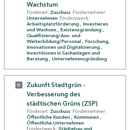
Wachstum
Förderart:
Zuschuss
Fördernehmer:
Unternehmen
Förderzweck:
Arbeitsplatzförderung
Investieren
und Wachsen
Existenzgründung
Qualifizierung/Aus- und
Weiterbildung/Personal
Forschung,
Innovationen und Digitalisierung
Investitionen in Sachanlagen und
Beratung
Unternehmensgründung
Zukunft Stadtgrün -
Verbesserung des
städtischen Grüns (ZSP)
Förderart:
Zuschuss
Fördernehmer:
Öffentliche Kunden
Kommunen
Öffentliche Unternehmen
Förderzweck:
Städtebau und