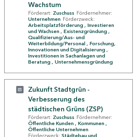
Wachstum
Förderart:
Zuschuss
Fördernehmer:
Unternehmen
Förderzweck:
Arbeitsplatzförderung
Investieren
und Wachsen
Existenzgründung
Qualifizierung/Aus- und
Weiterbildung/Personal
Forschung,
Innovationen und Digitalisierung
Investitionen in Sachanlagen und
Beratung
Unternehmensgründung
Zukunft Stadtgrün -
Verbesserung des
städtischen Grüns (ZSP)
Förderart:
Zuschuss
Fördernehmer:
Öffentliche Kunden
Kommunen
Öffentliche Unternehmen
Förderzweck:
Städtebau und