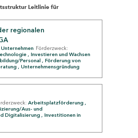
struktur Leitlinie für
er regionalen
IGA
Unternehmen
Förderzweck:
Technologie
Investieren und Wachsen
rbildung/Personal
Förderung von
eratung
Unternehmensgründung
örderzweck:
Arbeitsplatzförderung
fizierung/Aus- und
d Digitalisierung
Investitionen in
g