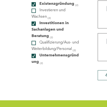
Existenzgründung
(2)
Investieren und
ndorte
Wachsen
(2)
Investitionen in
Sachanlagen und
Beratung
(2)
Qualifizierung/Aus- und
Weiterbildung/Personal
(2)
Unternehmensgründ
ung
(2)