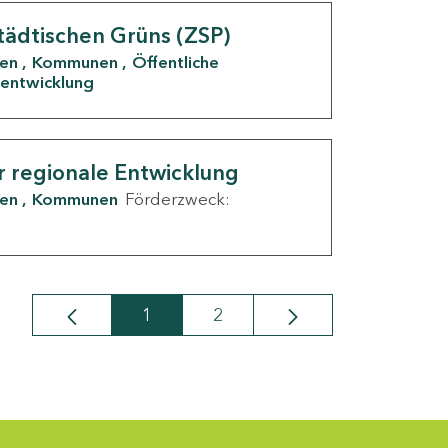
tädtischen Grüns (ZSP)
den
Kommunen
Öffentliche
entwicklung
r regionale Entwicklung
den
Kommunen
Förderzweck:
1
2
Seite
Seite