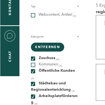
KONTAKT
5 Er
Typ
gen
regi
Webcontent, Artikel
n
(5)
Kategorie
ENTFERNEN
CHAT
icecenter
Zuschuss
(4)
Kommunen
(3)
Öffentliche Kunden
taktformular
(3)
Städtebau und
Regionalentwicklung
(3)
Arbeitsplatzförderun
erportal
g
(2)