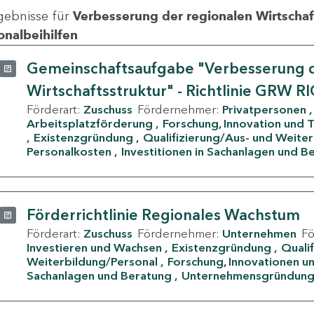
gebnisse für
Verbesserung der regionalen Wirtschafts
onalbeihilfen
Gemeinschaftsaufgabe "Verbesserung d
Wirtschaftsstruktur" - Richtlinie GRW R
Förderart:
Zuschuss
Fördernehmer:
Privatpersonen
Arbeitsplatzförderung
Forschung, Innovation und 
Existenzgründung
Qualifizierung/Aus- und Weite
Personalkosten
Investitionen in Sachanlagen und B
Förderrichtlinie Regionales Wachstum
Förderart:
Zuschuss
Fördernehmer:
Unternehmen
F
Investieren und Wachsen
Existenzgründung
Quali
Weiterbildung/Personal
Forschung, Innovationen un
Sachanlagen und Beratung
Unternehmensgründun