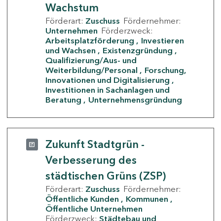
Wachstum
Förderart:
Zuschuss
Fördernehmer:
Unternehmen
Förderzweck:
Arbeitsplatzförderung
Investieren
und Wachsen
Existenzgründung
Qualifizierung/Aus- und
Weiterbildung/Personal
Forschung,
Innovationen und Digitalisierung
Investitionen in Sachanlagen und
Beratung
Unternehmensgründung
Zukunft Stadtgrün -
Verbesserung des
städtischen Grüns (ZSP)
Förderart:
Zuschuss
Fördernehmer:
Öffentliche Kunden
Kommunen
Öffentliche Unternehmen
Förderzweck:
Städtebau und