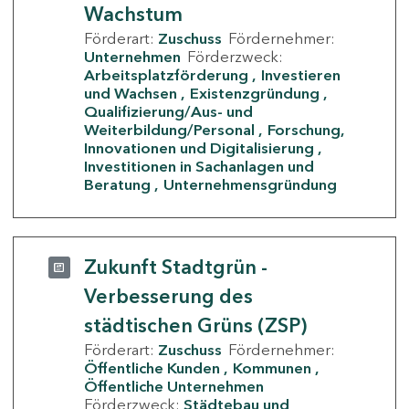
Wachstum
Förderart:
Zuschuss
Fördernehmer:
Unternehmen
Förderzweck:
Arbeitsplatzförderung
Investieren
und Wachsen
Existenzgründung
Qualifizierung/Aus- und
Weiterbildung/Personal
Forschung,
Innovationen und Digitalisierung
Investitionen in Sachanlagen und
Beratung
Unternehmensgründung
Zukunft Stadtgrün -
Verbesserung des
städtischen Grüns (ZSP)
Förderart:
Zuschuss
Fördernehmer:
Öffentliche Kunden
Kommunen
Öffentliche Unternehmen
Förderzweck:
Städtebau und