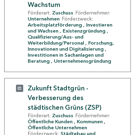
Wachstum
Förderart:
Zuschuss
Fördernehmer:
Unternehmen
Förderzweck:
Arbeitsplatzförderung
Investieren
und Wachsen
Existenzgründung
Qualifizierung/Aus- und
Weiterbildung/Personal
Forschung,
Innovationen und Digitalisierung
Investitionen in Sachanlagen und
Beratung
Unternehmensgründung
Zukunft Stadtgrün -
Verbesserung des
städtischen Grüns (ZSP)
Förderart:
Zuschuss
Fördernehmer:
Öffentliche Kunden
Kommunen
Öffentliche Unternehmen
Förderzweck:
Städtebau und