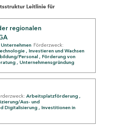
struktur Leitlinie für
er regionalen
IGA
Unternehmen
Förderzweck:
Technologie
Investieren und Wachsen
rbildung/Personal
Förderung von
eratung
Unternehmensgründung
örderzweck:
Arbeitsplatzförderung
fizierung/Aus- und
d Digitalisierung
Investitionen in
g