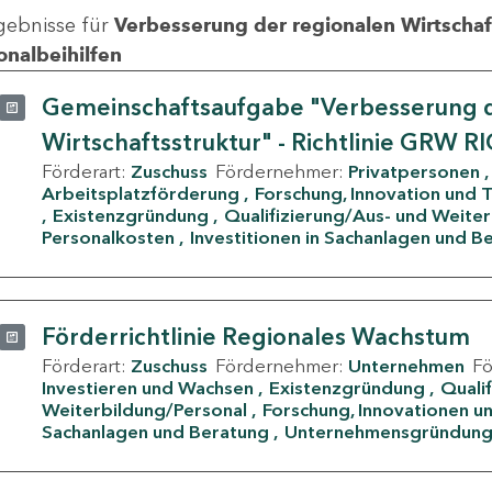
gebnisse für
Verbesserung der regionalen Wirtschafts
onalbeihilfen
Gemeinschaftsaufgabe "Verbesserung d
Wirtschaftsstruktur" - Richtlinie GRW R
Förderart:
Zuschuss
Fördernehmer:
Privatpersonen
Arbeitsplatzförderung
Forschung, Innovation und 
Existenzgründung
Qualifizierung/Aus- und Weite
Personalkosten
Investitionen in Sachanlagen und B
Förderrichtlinie Regionales Wachstum
Förderart:
Zuschuss
Fördernehmer:
Unternehmen
F
Investieren und Wachsen
Existenzgründung
Quali
Weiterbildung/Personal
Forschung, Innovationen un
Sachanlagen und Beratung
Unternehmensgründun