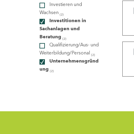
Investieren und
Wachsen
(2)
ndorte
Investitionen in
Sachanlagen und
Beratung
(2)
Qualifizierung/Aus- und
Weiterbildung/Personal
(2)
Unternehmensgründ
ung
(2)