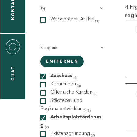
KONTAKT
4 Er
Typ
gen
regi
Webcontent, Artikel
n
(4)
Kategorie
ENTFERNEN
CHAT
icecenter
Zuschuss
(4)
Kommunen
(3)
Öffentliche Kunden
(3)
taktformular
Städtebau und
Regionalentwicklung
(3)
Arbeitsplatzförderun
g
erportal
(2)
Existenzgründung
(2)