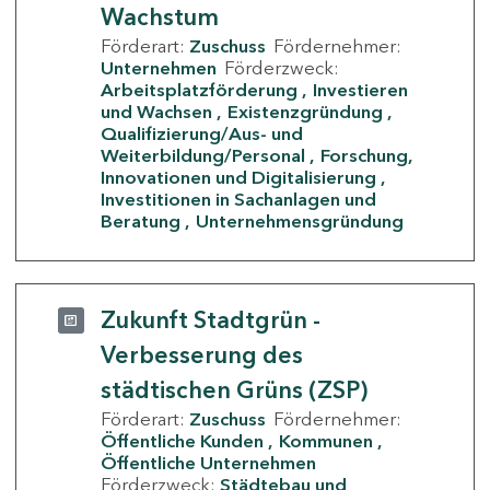
Wachstum
Förderart:
Zuschuss
Fördernehmer:
Unternehmen
Förderzweck:
Arbeitsplatzförderung
Investieren
und Wachsen
Existenzgründung
Qualifizierung/Aus- und
Weiterbildung/Personal
Forschung,
Innovationen und Digitalisierung
Investitionen in Sachanlagen und
Beratung
Unternehmensgründung
Zukunft Stadtgrün -
Verbesserung des
städtischen Grüns (ZSP)
Förderart:
Zuschuss
Fördernehmer:
Öffentliche Kunden
Kommunen
Öffentliche Unternehmen
Förderzweck:
Städtebau und