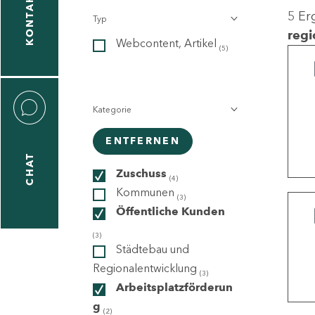
KONTAKT
5 Er
Typ
gen
regi
Webcontent, Artikel
n
(5)
Kategorie
ENTFERNEN
CHAT
icecenter
Zuschuss
(4)
Kommunen
(3)
Öffentliche Kunden
taktformular
(3)
Städtebau und
Regionalentwicklung
(3)
Arbeitsplatzförderun
erportal
g
(2)