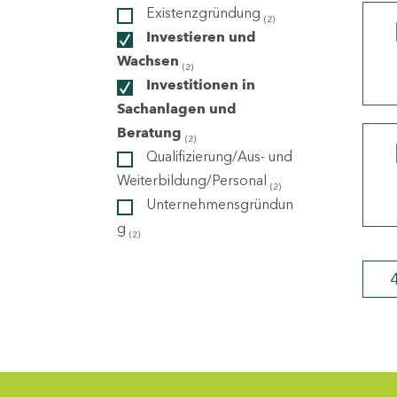
Existenzgründung
(2)
Investieren und
ndorte
Wachsen
(2)
Investitionen in
Sachanlagen und
Beratung
(2)
Qualifizierung/Aus- und
Weiterbildung/Personal
(2)
Unternehmensgründun
g
(2)