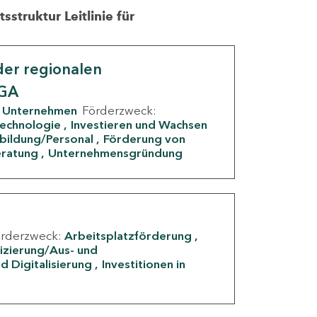
struktur Leitlinie für
er regionalen
IGA
Unternehmen
Förderzweck:
Technologie
Investieren und Wachsen
rbildung/Personal
Förderung von
eratung
Unternehmensgründung
örderzweck:
Arbeitsplatzförderung
fizierung/Aus- und
d Digitalisierung
Investitionen in
g