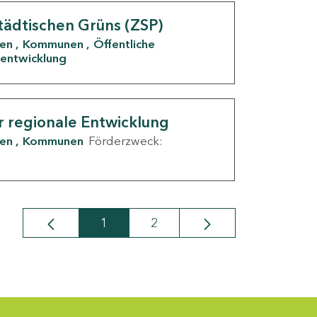
tädtischen Grüns (ZSP)
den
Kommunen
Öffentliche
entwicklung
r regionale Entwicklung
den
Kommunen
Förderzweck:
1
2
Seite
Seite