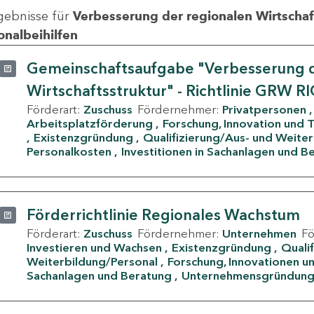
gebnisse für
Verbesserung der regionalen Wirtschafts
onalbeihilfen
Gemeinschaftsaufgabe "Verbesserung d
Wirtschaftsstruktur" - Richtlinie GRW R
Förderart:
Zuschuss
Fördernehmer:
Privatpersonen
Arbeitsplatzförderung
Forschung, Innovation und 
Existenzgründung
Qualifizierung/Aus- und Weite
Personalkosten
Investitionen in Sachanlagen und B
Förderrichtlinie Regionales Wachstum
Förderart:
Zuschuss
Fördernehmer:
Unternehmen
F
Investieren und Wachsen
Existenzgründung
Quali
Weiterbildung/Personal
Forschung, Innovationen un
Sachanlagen und Beratung
Unternehmensgründun