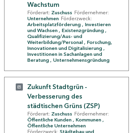
Wachstum
Förderart:
Zuschuss
Fördernehmer:
Unternehmen
Förderzweck:
Arbeitsplatzförderung
Investieren
und Wachsen
Existenzgründung
Qualifizierung/Aus- und
Weiterbildung/Personal
Forschung,
Innovationen und Digitalisierung
Investitionen in Sachanlagen und
Beratung
Unternehmensgründung
Zukunft Stadtgrün -
Verbesserung des
städtischen Grüns (ZSP)
Förderart:
Zuschuss
Fördernehmer:
Öffentliche Kunden
Kommunen
Öffentliche Unternehmen
Förderzweck:
Städtebau und