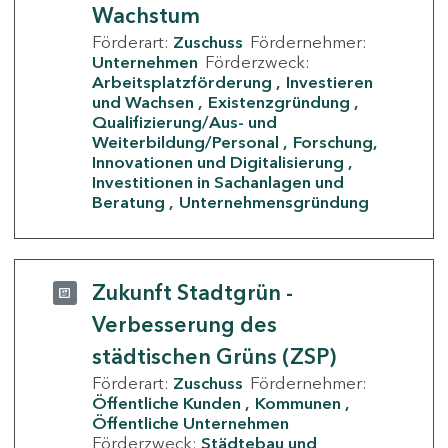
Wachstum
Förderart:
Zuschuss
Fördernehmer:
Unternehmen
Förderzweck:
Arbeitsplatzförderung
Investieren
und Wachsen
Existenzgründung
Qualifizierung/Aus- und
Weiterbildung/Personal
Forschung,
Innovationen und Digitalisierung
Investitionen in Sachanlagen und
Beratung
Unternehmensgründung
Zukunft Stadtgrün -
Verbesserung des
städtischen Grüns (ZSP)
Förderart:
Zuschuss
Fördernehmer:
Öffentliche Kunden
Kommunen
Öffentliche Unternehmen
Förderzweck:
Städtebau und