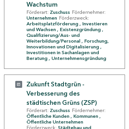
Wachstum
Förderart:
Zuschuss
Fördernehmer:
Unternehmen
Förderzweck:
Arbeitsplatzförderung
Investieren
und Wachsen
Existenzgründung
Qualifizierung/Aus- und
Weiterbildung/Personal
Forschung,
Innovationen und Digitalisierung
Investitionen in Sachanlagen und
Beratung
Unternehmensgründung
Zukunft Stadtgrün -
Verbesserung des
städtischen Grüns (ZSP)
Förderart:
Zuschuss
Fördernehmer:
Öffentliche Kunden
Kommunen
Öffentliche Unternehmen
Förderzweck:
Städtebau und