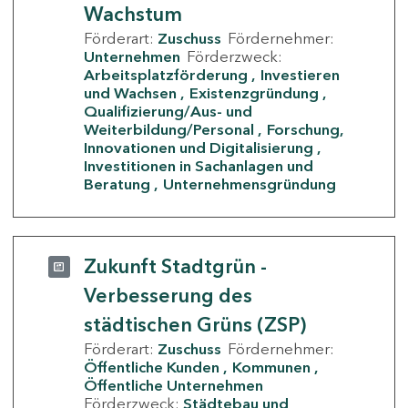
Wachstum
Förderart:
Zuschuss
Fördernehmer:
Unternehmen
Förderzweck:
Arbeitsplatzförderung
Investieren
und Wachsen
Existenzgründung
Qualifizierung/Aus- und
Weiterbildung/Personal
Forschung,
Innovationen und Digitalisierung
Investitionen in Sachanlagen und
Beratung
Unternehmensgründung
Zukunft Stadtgrün -
Verbesserung des
städtischen Grüns (ZSP)
Förderart:
Zuschuss
Fördernehmer:
Öffentliche Kunden
Kommunen
Öffentliche Unternehmen
Förderzweck:
Städtebau und