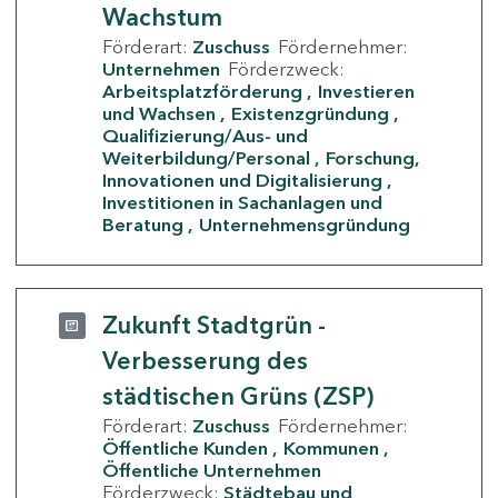
Wachstum
Förderart:
Zuschuss
Fördernehmer:
Unternehmen
Förderzweck:
Arbeitsplatzförderung
Investieren
und Wachsen
Existenzgründung
Qualifizierung/Aus- und
Weiterbildung/Personal
Forschung,
Innovationen und Digitalisierung
Investitionen in Sachanlagen und
Beratung
Unternehmensgründung
Zukunft Stadtgrün -
Verbesserung des
städtischen Grüns (ZSP)
Förderart:
Zuschuss
Fördernehmer:
Öffentliche Kunden
Kommunen
Öffentliche Unternehmen
Förderzweck:
Städtebau und