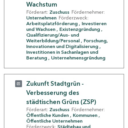
Wachstum
Förderart:
Zuschuss
Fördernehmer:
Unternehmen
Förderzweck:
Arbeitsplatzförderung
Investieren
und Wachsen
Existenzgründung
Qualifizierung/Aus- und
Weiterbildung/Personal
Forschung,
Innovationen und Digitalisierung
Investitionen in Sachanlagen und
Beratung
Unternehmensgründung
Zukunft Stadtgrün -
Verbesserung des
städtischen Grüns (ZSP)
Förderart:
Zuschuss
Fördernehmer:
Öffentliche Kunden
Kommunen
Öffentliche Unternehmen
Förderzweck:
Städtebau und