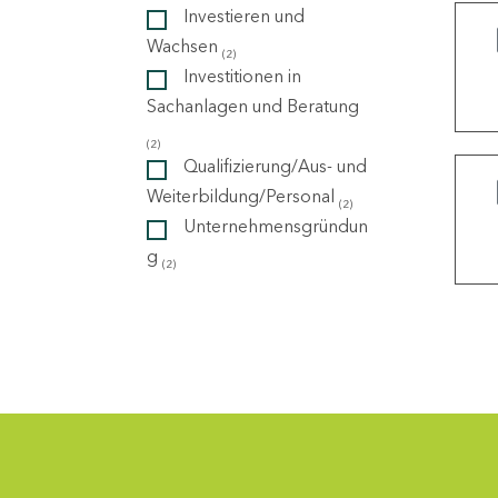
Investieren und
Wachsen
(2)
ndorte
Investitionen in
Sachanlagen und Beratung
(2)
Qualifizierung/Aus- und
Weiterbildung/Personal
(2)
Unternehmensgründun
g
(2)