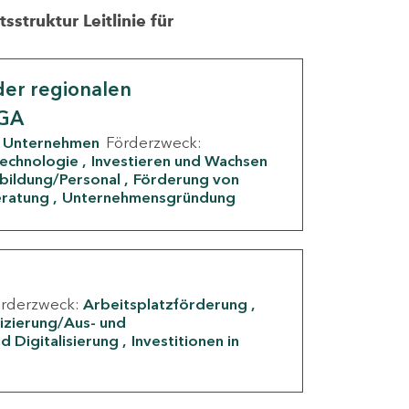
struktur Leitlinie für
er regionalen
IGA
Unternehmen
Förderzweck:
Technologie
Investieren und Wachsen
rbildung/Personal
Förderung von
eratung
Unternehmensgründung
örderzweck:
Arbeitsplatzförderung
fizierung/Aus- und
d Digitalisierung
Investitionen in
g