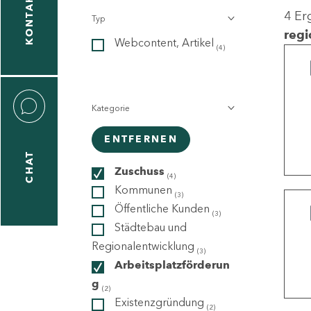
KONTAKT
4 Er
Typ
gen
regi
Webcontent, Artikel
n
(4)
Kategorie
ENTFERNEN
CHAT
icecenter
Zuschuss
(4)
Kommunen
(3)
Öffentliche Kunden
(3)
taktformular
Städtebau und
Regionalentwicklung
(3)
Arbeitsplatzförderun
g
erportal
(2)
Existenzgründung
(2)