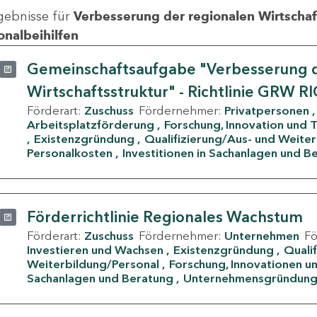
gebnisse für
Verbesserung der regionalen Wirtschafts
onalbeihilfen
Gemeinschaftsaufgabe "Verbesserung d
Wirtschaftsstruktur" - Richtlinie GRW R
Förderart:
Zuschuss
Fördernehmer:
Privatpersonen
Arbeitsplatzförderung
Forschung, Innovation und 
Existenzgründung
Qualifizierung/Aus- und Weite
Personalkosten
Investitionen in Sachanlagen und B
Förderrichtlinie Regionales Wachstum
Förderart:
Zuschuss
Fördernehmer:
Unternehmen
F
Investieren und Wachsen
Existenzgründung
Quali
Weiterbildung/Personal
Forschung, Innovationen un
Sachanlagen und Beratung
Unternehmensgründun