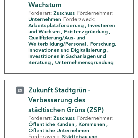
Wachstum
Förderart:
Zuschuss
Fördernehmer:
Unternehmen
Förderzweck:
Arbeitsplatzförderung
Investieren
und Wachsen
Existenzgründung
Qualifizierung/Aus- und
Weiterbildung/Personal
Forschung,
Innovationen und Digitalisierung
Investitionen in Sachanlagen und
Beratung
Unternehmensgründung
Zukunft Stadtgrün -
Verbesserung des
städtischen Grüns (ZSP)
Förderart:
Zuschuss
Fördernehmer:
Öffentliche Kunden
Kommunen
Öffentliche Unternehmen
Förderzweck:
Städtebau und