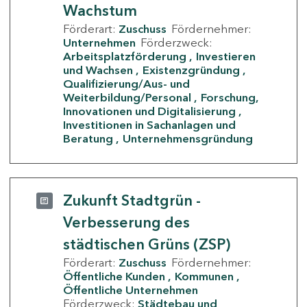
Wachstum
Förderart:
Zuschuss
Fördernehmer:
Unternehmen
Förderzweck:
Arbeitsplatzförderung
Investieren
und Wachsen
Existenzgründung
Qualifizierung/Aus- und
Weiterbildung/Personal
Forschung,
Innovationen und Digitalisierung
Investitionen in Sachanlagen und
Beratung
Unternehmensgründung
Zukunft Stadtgrün -
Verbesserung des
städtischen Grüns (ZSP)
Förderart:
Zuschuss
Fördernehmer:
Öffentliche Kunden
Kommunen
Öffentliche Unternehmen
Förderzweck:
Städtebau und