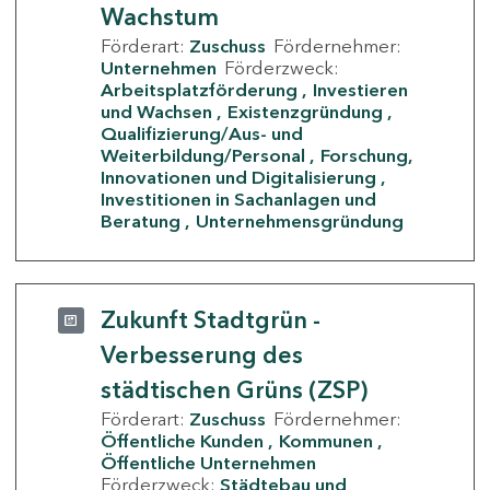
Wachstum
Förderart:
Zuschuss
Fördernehmer:
Unternehmen
Förderzweck:
Arbeitsplatzförderung
Investieren
und Wachsen
Existenzgründung
Qualifizierung/Aus- und
Weiterbildung/Personal
Forschung,
Innovationen und Digitalisierung
Investitionen in Sachanlagen und
Beratung
Unternehmensgründung
Zukunft Stadtgrün -
Verbesserung des
städtischen Grüns (ZSP)
Förderart:
Zuschuss
Fördernehmer:
Öffentliche Kunden
Kommunen
Öffentliche Unternehmen
Förderzweck:
Städtebau und