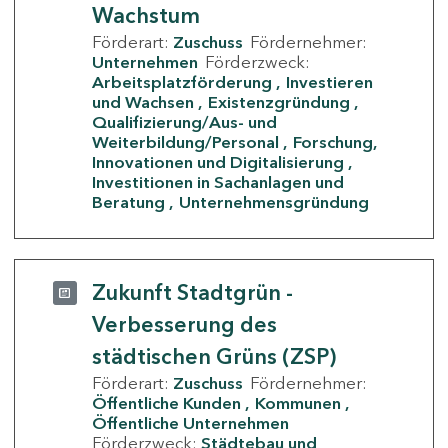
Wachstum
Förderart:
Zuschuss
Fördernehmer:
Unternehmen
Förderzweck:
Arbeitsplatzförderung
Investieren
und Wachsen
Existenzgründung
Qualifizierung/Aus- und
Weiterbildung/Personal
Forschung,
Innovationen und Digitalisierung
Investitionen in Sachanlagen und
Beratung
Unternehmensgründung
Zukunft Stadtgrün -
Verbesserung des
städtischen Grüns (ZSP)
Förderart:
Zuschuss
Fördernehmer:
Öffentliche Kunden
Kommunen
Öffentliche Unternehmen
Förderzweck:
Städtebau und