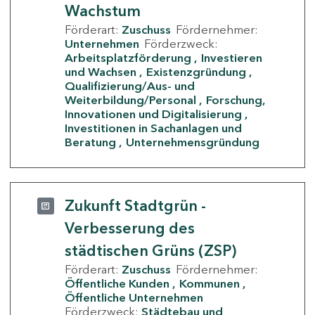
Wachstum
Förderart:
Zuschuss
Fördernehmer:
Unternehmen
Förderzweck:
Arbeitsplatzförderung
Investieren
und Wachsen
Existenzgründung
Qualifizierung/Aus- und
Weiterbildung/Personal
Forschung,
Innovationen und Digitalisierung
Investitionen in Sachanlagen und
Beratung
Unternehmensgründung
Zukunft Stadtgrün -
Verbesserung des
städtischen Grüns (ZSP)
Förderart:
Zuschuss
Fördernehmer:
Öffentliche Kunden
Kommunen
Öffentliche Unternehmen
Förderzweck:
Städtebau und