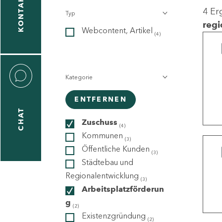
KONTAKT
4 Er
Typ
gen
regi
Webcontent, Artikel
n
(4)
Kategorie
ENTFERNEN
CHAT
icecenter
Zuschuss
(4)
Kommunen
(3)
Öffentliche Kunden
(3)
taktformular
Städtebau und
Regionalentwicklung
(3)
Arbeitsplatzförderun
g
erportal
(2)
Existenzgründung
(2)