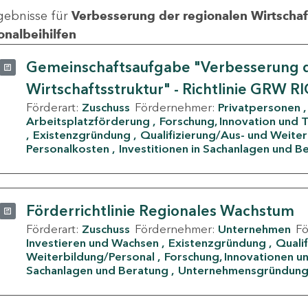
gebnisse für
Verbesserung der regionalen Wirtschafts
onalbeihilfen
Gemeinschaftsaufgabe "Verbesserung d
Wirtschaftsstruktur" - Richtlinie GRW R
Förderart:
Zuschuss
Fördernehmer:
Privatpersonen
Arbeitsplatzförderung
Forschung, Innovation und 
Existenzgründung
Qualifizierung/Aus- und Weite
Personalkosten
Investitionen in Sachanlagen und B
Förderrichtlinie Regionales Wachstum
Förderart:
Zuschuss
Fördernehmer:
Unternehmen
F
Investieren und Wachsen
Existenzgründung
Quali
Weiterbildung/Personal
Forschung, Innovationen un
Sachanlagen und Beratung
Unternehmensgründun