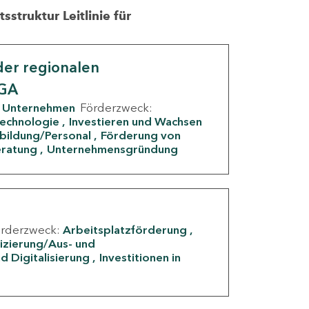
struktur Leitlinie für
er regionalen
IGA
Unternehmen
Förderzweck:
Technologie
Investieren und Wachsen
rbildung/Personal
Förderung von
eratung
Unternehmensgründung
örderzweck:
Arbeitsplatzförderung
fizierung/Aus- und
d Digitalisierung
Investitionen in
g