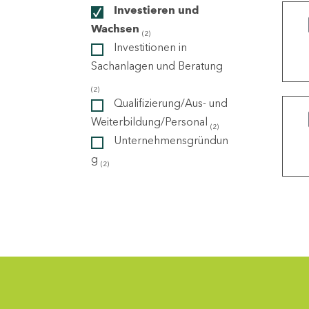
Investieren und
Wachsen
(2)
ndorte
Investitionen in
Sachanlagen und Beratung
(2)
Qualifizierung/Aus- und
Weiterbildung/Personal
(2)
Unternehmensgründun
g
(2)