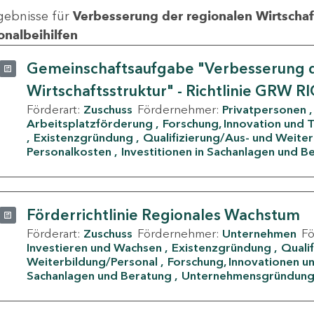
gebnisse für
Verbesserung der regionalen Wirtschafts
onalbeihilfen
Gemeinschaftsaufgabe "Verbesserung d
Wirtschaftsstruktur" - Richtlinie GRW R
Förderart:
Zuschuss
Fördernehmer:
Privatpersonen
Arbeitsplatzförderung
Forschung, Innovation und 
Existenzgründung
Qualifizierung/Aus- und Weite
Personalkosten
Investitionen in Sachanlagen und B
Förderrichtlinie Regionales Wachstum
Förderart:
Zuschuss
Fördernehmer:
Unternehmen
F
Investieren und Wachsen
Existenzgründung
Quali
Weiterbildung/Personal
Forschung, Innovationen un
Sachanlagen und Beratung
Unternehmensgründun