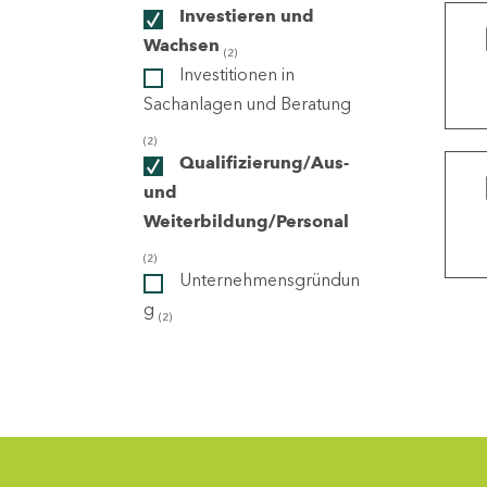
Investieren und
Wachsen
(2)
ndorte
Investitionen in
Sachanlagen und Beratung
(2)
Qualifizierung/Aus-
und
Weiterbildung/Personal
(2)
Unternehmensgründun
g
(2)