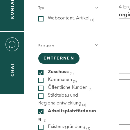
KONTAKT
4 Er
Typ
gen
regi
Webcontent, Artikel
n
(4)
Kategorie
ENTFERNEN
CHAT
icecenter
Zuschuss
(4)
Kommunen
(3)
Öffentliche Kunden
(3)
taktformular
Städtebau und
Regionalentwicklung
(3)
Arbeitsplatzförderun
g
erportal
(2)
Existenzgründung
(2)