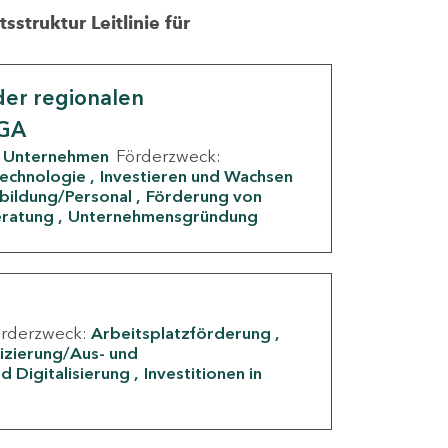
struktur Leitlinie für
er regionalen
IGA
Unternehmen
Förderzweck:
Technologie
Investieren und Wachsen
rbildung/Personal
Förderung von
eratung
Unternehmensgründung
örderzweck:
Arbeitsplatzförderung
fizierung/Aus- und
d Digitalisierung
Investitionen in
g