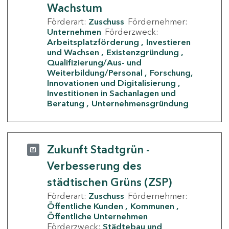
Wachstum
Förderart:
Zuschuss
Fördernehmer:
Unternehmen
Förderzweck:
Arbeitsplatzförderung
Investieren
und Wachsen
Existenzgründung
Qualifizierung/Aus- und
Weiterbildung/Personal
Forschung,
Innovationen und Digitalisierung
Investitionen in Sachanlagen und
Beratung
Unternehmensgründung
Zukunft Stadtgrün -
Verbesserung des
städtischen Grüns (ZSP)
Förderart:
Zuschuss
Fördernehmer:
Öffentliche Kunden
Kommunen
Öffentliche Unternehmen
Förderzweck:
Städtebau und