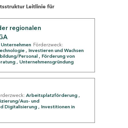
struktur Leitlinie für
er regionalen
IGA
Unternehmen
Förderzweck:
Technologie
Investieren und Wachsen
rbildung/Personal
Förderung von
eratung
Unternehmensgründung
örderzweck:
Arbeitsplatzförderung
fizierung/Aus- und
d Digitalisierung
Investitionen in
g