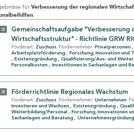
gebnisse für
Verbesserung der regionalen Wirtschafts
onalbeihilfen
Gemeinschaftsaufgabe "Verbesserung d
Wirtschaftsstruktur" - Richtlinie GRW R
Förderart:
Zuschuss
Fördernehmer:
Privatpersonen
Arbeitsplatzförderung
Forschung, Innovation und 
Existenzgründung
Qualifizierung/Aus- und Weite
Personalkosten
Investitionen in Sachanlagen und B
Förderrichtlinie Regionales Wachstum
Förderart:
Zuschuss
Fördernehmer:
Unternehmen
F
Investieren und Wachsen
Existenzgründung
Quali
Weiterbildung/Personal
Forschung, Innovationen un
Sachanlagen und Beratung
Unternehmensgründun