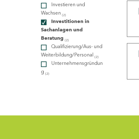
Investieren und
Wachsen
(2)
ndorte
Investitionen in
Sachanlagen und
Beratung
(2)
Qualifizierung/Aus- und
Weiterbildung/Personal
(2)
Unternehmensgründun
g
(2)