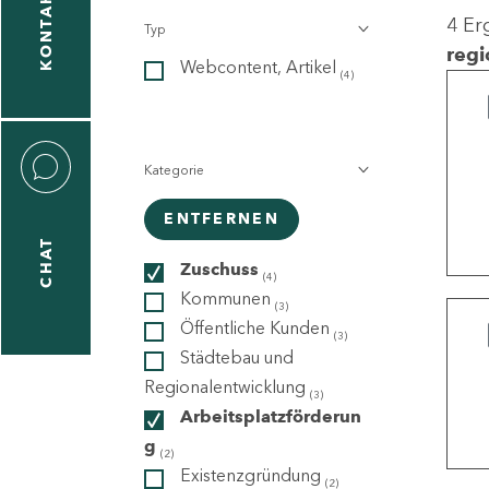
KONTAKT
4 Er
Typ
gen
regi
Webcontent, Artikel
n
(4)
Kategorie
ENTFERNEN
CHAT
icecenter
Zuschuss
(4)
Kommunen
(3)
Öffentliche Kunden
(3)
taktformular
Städtebau und
Regionalentwicklung
(3)
Arbeitsplatzförderun
g
erportal
(2)
Existenzgründung
(2)